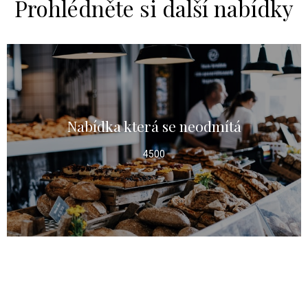
Prohlédněte si další nabídky
Nabídka která se neodmítá
DETAIL NABÍDKY
4500