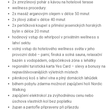
2x zmrzlinový pohár s kávou na hotelové terase
wellness procedury:
2x masáž arganovým olejem v délce 50 minut
2x jílový zábal v délce 40 minut
2x perličková koupel s příměsí jesenických horských
bylin v délce 20 minut
hodinový vstup do whirlpool v privátním wellness s
lahví sektu
volný vstup do hotelového wellness světa v jeho
provozní době – parní, finská a solná sauna, relaxační
bazén s vodopádem, odpočinková zóna s lehátky
regionální turistická karta Yes Card – slevy a bonusy na
nejnavštěvovanějších výletních místech
piknikový koš s lahví vína a plný domácích lahůdek
během pobytu zdarma možnost zapůjčení holí Nordic
Walking
zapůjčení elektrokol za zvýhodněnou cenu nebo
úschova vlastních kol bez poplatku
župan a pantofle připraveny při příjezdu