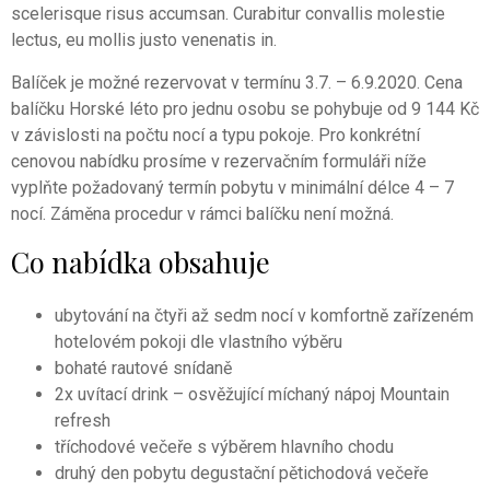
scelerisque risus accumsan. Curabitur convallis molestie
lectus, eu mollis justo venenatis in.
Balíček je možné rezervovat v termínu 3.7. – 6.9.2020. Cena
balíčku Horské léto pro jednu osobu se pohybuje od 9 144 Kč
v závislosti na počtu nocí a typu pokoje. Pro konkrétní
cenovou nabídku prosíme v rezervačním formuláři níže
vyplňte požadovaný termín pobytu v minimální délce 4 – 7
nocí. Záměna procedur v rámci balíčku není možná.
Co nabídka obsahuje
ubytování na čtyři až sedm nocí v komfortně zařízeném
hotelovém pokoji dle vlastního výběru
bohaté rautové snídaně
2x uvítací drink – osvěžující míchaný nápoj Mountain
refresh
tříchodové večeře s výběrem hlavního chodu
druhý den pobytu degustační pětichodová večeře