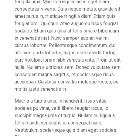
fringilla urna. Mauris fringilla lacus eget diam
consectetur viverra. Duis neque metus, gravida sit
amet purus in, tristique fringilla diam. Etiam quis
feugiat orci. Quisque vitae augue eu risus feugiat
sodales. Etiam quis urna at felis ornare bibendum
in venenatis nisl. Nunc semper sapien vel mi
cursus lobortis. Pellentesque condimentum, dui
ultricies porta lobortis, turpis sem blandit tortor,
quis volutpat lorem nibh vehicula ante. Proin ut elit
nulla. Nullam a ultricies sem. Donec vulputate sem
consequat magna sagittis, et scelerisque risus
accumsan. Curabitur convallis molestie lectus, eu
mollis justo venenatis in.
Mauris a turpis urna. In hendrerit, risus vitae
sodales pulvinar, velit libero feugiat lacus, id
suscipit magna urna et turpis. Nullam eu ligula a
felis blandit venenatis ut consequat nunc.
Vestibulum scelerisque quis diam eget sodales.