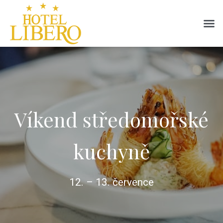
Víkend středomořské
kuchyně
12. – 13. července