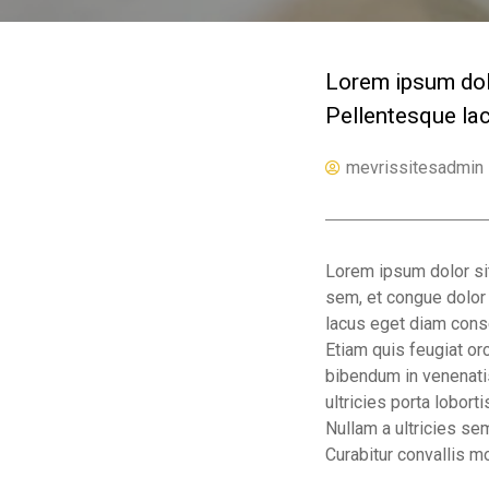
Lorem ipsum dolo
Pellentesque lac
mevrissitesadmin
Lorem ipsum dolor sit 
sem, et congue dolor t
lacus eget diam consec
Etiam quis feugiat orc
bibendum in venenati
ultricies porta loborti
Nullam a ultricies s
Curabitur convallis mo