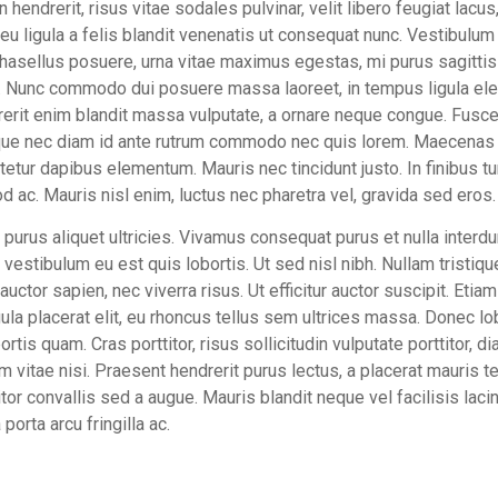
In hendrerit, risus vitae sodales pulvinar, velit libero feugiat lacu
m eu ligula a felis blandit venenatis ut consequat nunc. Vestibulu
asellus posuere, urna vitae maximus egestas, mi purus sagittis a
a. Nunc commodo dui posuere massa laoreet, in tempus ligula ele
rerit enim blandit massa vulputate, a ornare neque congue. Fusc
que nec diam id ante rutrum commodo nec quis lorem. Maecenas po
tetur dapibus elementum. Mauris nec tincidunt justo. In finibus t
d ac. Mauris nisl enim, luctus nec pharetra vel, gravida sed eros.
 purus aliquet ultricies. Vivamus consequat purus et nulla interd
vestibulum eu est quis lobortis. Ut sed nisl nibh. Nullam tristiq
uctor sapien, nec viverra risus. Ut efficitur auctor suscipit. Etia
 ligula placerat elit, eu rhoncus tellus sem ultrices massa. Donec l
ortis quam. Cras porttitor, risus sollicitudin vulputate porttitor, 
iam vitae nisi. Praesent hendrerit purus lectus, a placerat mauris 
tor convallis sed a augue. Mauris blandit neque vel facilisis laci
porta arcu fringilla ac.