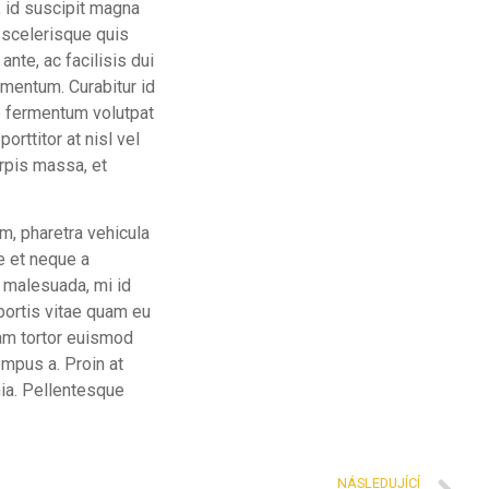
s, id suscipit magna
m scelerisque quis
nte, ac facilisis dui
mentum. Curabitur id
e fermentum volutpat
rttitor at nisl vel
urpis massa, et
um, pharetra vehicula
ue et neque a
m malesuada, mi id
obortis vitae quam eu
diam tortor euismod
tempus a. Proin at
nia. Pellentesque
NÁSLEDUJÍCÍ