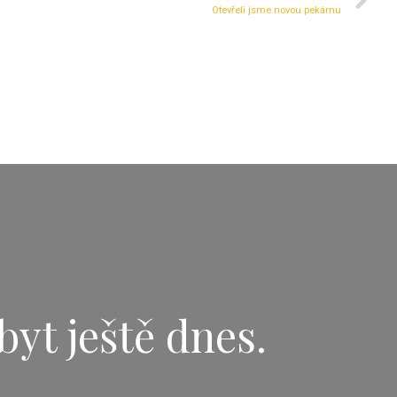
Otevřeli jsme novou pekárnu
byt ještě dnes.