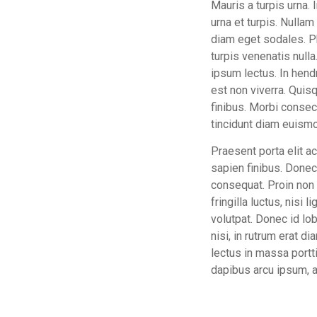
Mauris a turpis urna. 
urna et turpis. Nulla
diam eget sodales. Ph
turpis venenatis null
ipsum lectus. In hend
est non viverra. Quis
finibus. Morbi consec
tincidunt diam euismo
Praesent porta elit ac
sapien finibus. Donec 
consequat. Proin non a
fringilla luctus, nisi
volutpat. Donec id lob
nisi, in rutrum erat d
lectus in massa portti
dapibus arcu ipsum, a 