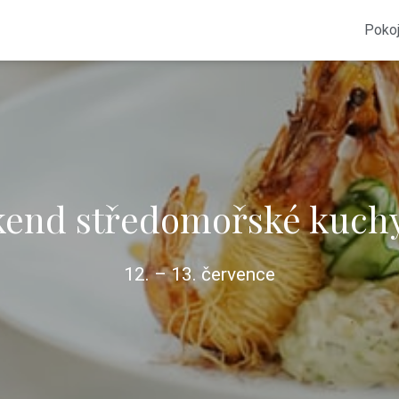
Poko
kend středomořské kuch
12. – 13. července