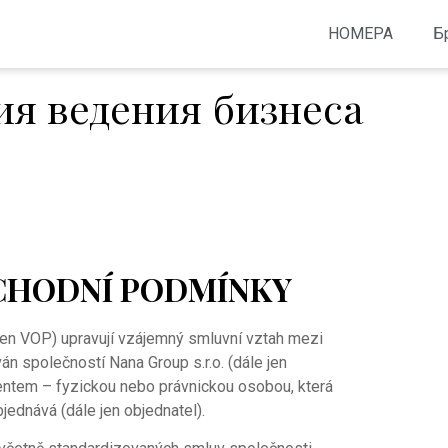
НОМЕРА
Б
ия ведения бизнеса
CHODNÍ PODMÍNKY
en VOP) upravují vzájemný smluvní vztah mezi
án společností Nana Group s.r.o. (dále jen
entem – fyzickou nebo právnickou osobou, která
jednává (dále jen objednatel).