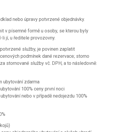
odklad nebo úpravy potvrzené objednávky.
tnit v písemné formě u osoby, se kterou byly
i jí, u ředitele provozovny.
 potvrzené služby, je povinen zaplatit
e cenových podmínek dané rezervace; storno
za stornované služby vč. DPH, a to následovně:
m ubytování zdarma
ubytování 100% ceny první noci
ubytování nebo v případě nedojezdu 100%
0%
kojů)