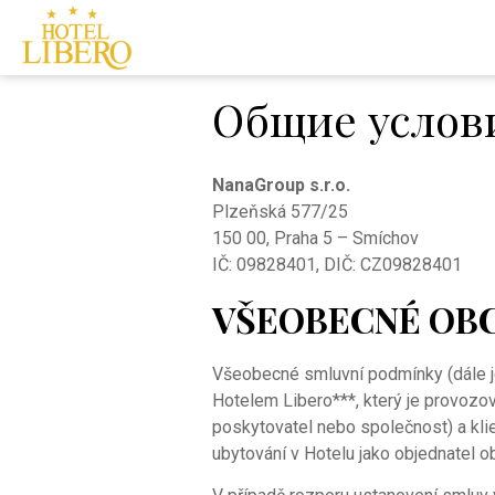
Общие услов
NanaGroup s.r.o.
Plzeňská 577/25
150 00, Praha 5 – Smíchov
IČ: 09828401, DIČ: CZ09828401
VŠEOBECNÉ OB
Všeobecné smluvní podmínky (dále j
Hotelem Libero***, který je provozov
poskytovatel nebo společnost) a kli
ubytování v Hotelu jako objednatel ob