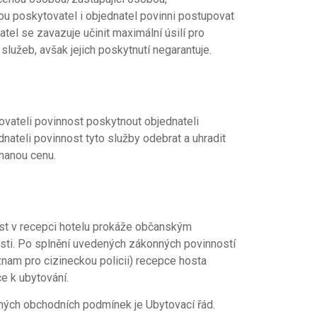
ou poskytovatel i objednatel povinni postupovat
tel se zavazuje učinit maximální úsilí pro
lužeb, avšak jejich poskytnutí negarantuje.
vateli povinnost poskytnout objednateli
ateli povinnost tyto služby odebrat a uhradit
dnanou cenu.
ost v recepci hotelu prokáže občanským
sti. Po splnění uvedených zákonných povinností
áznam pro cizineckou policii) recepce hosta
e k ubytování.
ných obchodních podmínek je Ubytovací řád.