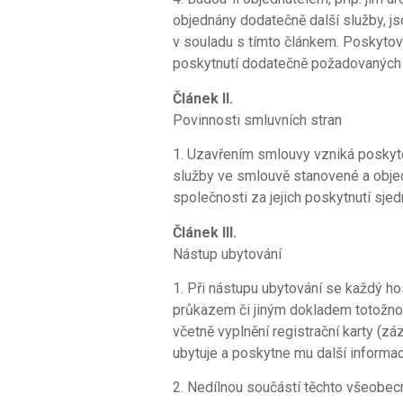
objednány dodatečně další služby, js
v souladu s tímto článkem. Poskytova
poskytnutí dodatečně požadovaných s
Článek II.
Povinnosti smluvních stran
1. Uzavřením smlouvy vzniká poskyto
služby ve smlouvě stanovené a objedn
společnosti za jejich poskytnutí sje
Článek III.
Nástup ubytování
1. Při nástupu ubytování se každý h
průkazem či jiným dokladem totožno
včetně vyplnění registrační karty (z
ubytuje a poskytne mu další informac
2. Nedílnou součástí těchto všeobec