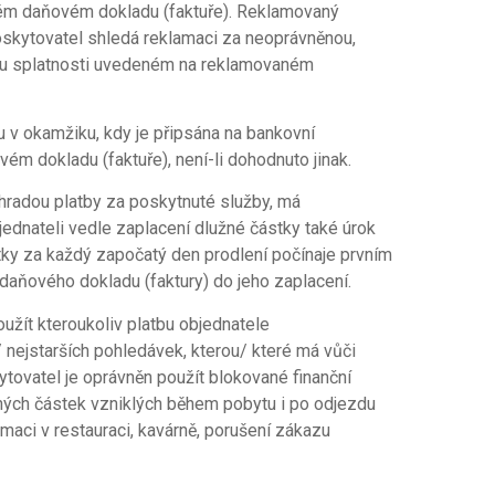
ém daňovém dokladu (faktuře). Reklamovaný
poskytovatel shledá reklamaci za neoprávněnou,
ínu splatnosti uvedeném na reklamovaném
u v okamžiku, kdy je připsána na bankovní
m dokladu (faktuře), není-li dohodnuto jinak.
úhradou platby za poskytnuté služby, má
ednateli vedle zaplacení dlužné částky také úrok
tky za každý započatý den prodlení počínaje prvním
daňového dokladu (faktury) do jeho zaplacení.
oužít kteroukoliv platbu objednatele
/ nejstarších pohledávek, kterou/ které má vůči
ytovatel je oprávněn použít blokované finanční
ných částek vzniklých během pobytu i po odjezdu
umaci v restauraci, kavárně, porušení zákazu