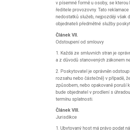
v písemné formě u osoby, se kterou b
ředitele provozovny. Tato reklamace
nedostatků služeb, nejpozději však d
objednateli předmětné služby poskyt
Článek VII.
Odstoupení od smlouvy
1. Každá ze smluvních stran je opr
a z důvodů stanovených zákonem n
2. Poskytovatel je oprávněn odstoup
rozsahu nebo částečně) v případě, ž
způsobem, nebo opakovaně poruší kt
bude objednatel v prodlení s úhradou
termínu splatnosti.
Článek VIII.
Jurisdikce
1. Ubytovaný host má právo podat n