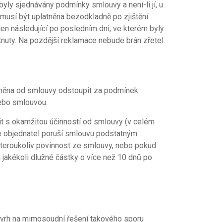
yly sjednávány podmínky smlouvy a není-li jí, u
 musí být uplatněna bezodkladně po zjištění
en následující po posledním dni, ve kterém byly
nuty. Na pozdější reklamace nebude brán zřetel.
ávněna od smlouvy odstoupit za podmínek
ebo smlouvou.
it s okamžitou účinností od smlouvy (v celém
e objednatel poruší smlouvu podstatným
eroukoliv povinnost ze smlouvy, nebo pokud
 jakékoli dlužné částky o více než 10 dnů po
ávrh na mimosoudní řešení takového sporu