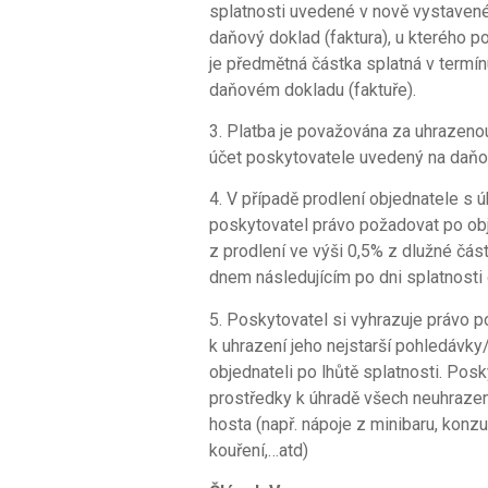
splatnosti uvedené v nově vystaven
daňový doklad (faktura), u kterého 
je předmětná částka splatná v term
daňovém dokladu (faktuře).
3. Platba je považována za uhrazeno
účet poskytovatele uvedený na daňové
4. V případě prodlení objednatele s 
poskytovatel právo požadovat po obj
z prodlení ve výši 0,5% z dlužné čás
dnem následujícím po dni splatnosti 
5. Poskytovatel si vyhrazuje právo p
k uhrazení jeho nejstarší pohledávky
objednateli po lhůtě splatnosti. Posk
prostředky k úhradě všech neuhraze
hosta (např. nápoje z minibaru, konz
kouření,…atd)