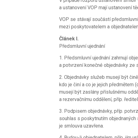
V případě rozporu ustanovení smluv
a ustanovení VOP mají ustanovení t
VOP se stávají součástí předsmluvní
mezi poskytovatelem a objednatelem
Článek I.
Předsmluvní ujednání
1. Předsmluvní ujednání zahrnují obj
a potvrzení konečné objednávky ze s
2. Objednávky služeb musejí být čin
kdo je činí a co je jejich předmětem 
musejí být zaslány příslušnému oddě
a rezervačnímu oddělení, příp. ředite
3. Podpisem objednávky, příp. potvrz
souhlas s poskytnutím objednaných
je smlouva uzavřena.
4. Budou-li objednatelem, příp. jím 