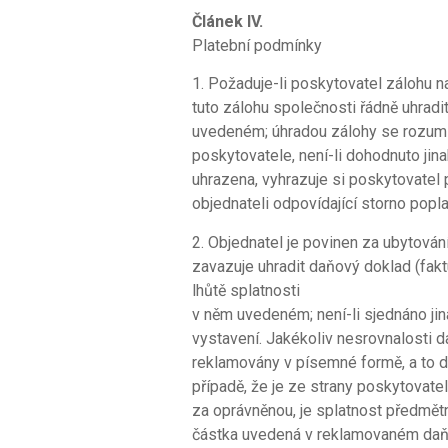
Článek IV.
Platební podmínky
1. Požaduje-li poskytovatel zálohu n
tuto zálohu společnosti řádně uhradit
uvedeném; úhradou zálohy se rozumí 
poskytovatele, není-li dohodnuto jin
uhrazena, vyhrazuje si poskytovatel 
objednateli odpovídající storno popla
2. Objednatel je povinen za ubytován
zavazuje uhradit daňový doklad (fakt
lhůtě splatnosti
v něm uvedeném; není-li sjednáno jina
vystavení. Jakékoliv nesrovnalosti 
reklamovány v písemné formě, a to do
případě, že je ze strany poskytovat
za oprávněnou, je splatnost předmět
částka uvedená v reklamovaném daňo