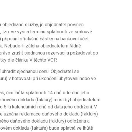
a objednané služby, je objednatel povinen
, tzn. ve výši a termínu splatnosti ve smlouvě
připsání příslušné částky na bankovní účet
ak. Nebude-li záloha objednatelem řádně
právo zrušit sjednanou rezervaci a požadovat po
tky dle článku V těchto VOP.
í uhradit sjednanou cenu. Objednatel se
uru) v hotovosti při ukončení ubytování nebo ve
k, činí lhůta splatnosti 14 dnů ode dne jeho
daňového dokladu (faktury) musí být objednatelem
 5-ti kalendářních dnů od data jeho obdržení. V
ele uznána reklamace daňového dokladu (faktury)
ného daňového dokladu (faktury) odložena a
vém dokladu (faktuře) bude splatná ve lhůtě