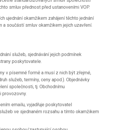
 včetně standardizovaných smluv společnosti
ěchto smluv přednost před ustanoveními VOP.
ch ujednání okamžikem zahájení těchto jednání
 a součástí smluv okamžikem jejich uzavření.
ednání služeb, sjednávání jejich podmínek
trany poskytovatele.
ěny v písemné formě a musí z nich být zřejmé,
(druh služeb, termíny, ceny apod.). Objednávky
lení společnosti, tj. Obchodnímu
li provozovny.
ením emailu, vyjadřuje poskytovatel
 služeb ve sjednaném rozsahu a tímto okamžikem
určenou osobou/zastupující osobou,