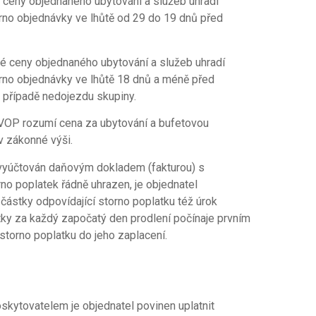
 ceny objednaného ubytování a služeb uhradí
orno objednávky ve lhůtě od 29 do 19 dnů před
é ceny objednaného ubytování a služeb uhradí
orno objednávky ve lhůtě 18 dnů a méně před
 případě nedojezdu skupiny.
 VOP rozumí cena za ubytování a bufetovou
v zákonné výši.
 vyúčtován daňovým dokladem (fakturou) s
rno poplatek řádně uhrazen, je objednatel
 částky odpovídající storno poplatku též úrok
tky za každý započatý den prodlení počínaje prvním
storno poplatku do jeho zaplacení.
skytovatelem je objednatel povinen uplatnit