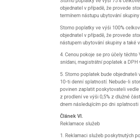
Storno poplatky ve výši 75% celkové
objednatel v případě, že provede st
termínem nástupu ubytování skupiny
Storno poplatky ve výši 100% celkov
objednatel v případě, že provede st
nástupem ubytování skupiny a také v
4. Cenou pokoje se pro účely těchto
snídani, magistrátní poplatek a DPH 
5. Storno poplatek bude objednateli
10-ti denní splatností. Nebude-li sto
povinen zaplatit poskytovateli vedle
z prodlení ve výši 0,5% z dlužné čás
dnem následujícím po dni splatnosti 
Článek VI.
Reklamace služeb
1. Reklamaci služeb poskytnutých po