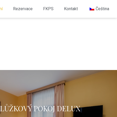
ní
Rezervace
FKPS
Kontakt
Čeština
LŮŽKOVÝ POKOJ DELUX
u postelí a možností přistýlky, vybavený klimatizací a vlastní
koupelnou.