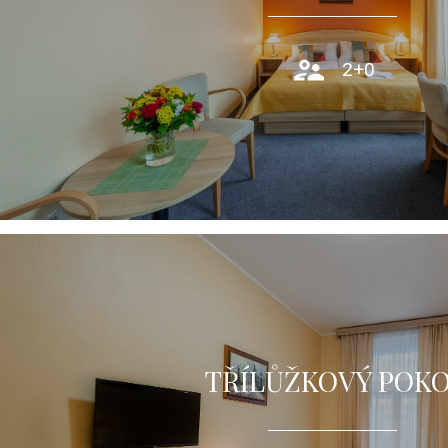
PROHLÉDNOUT
2+0
TŘÍLŮŽKOVÝ POKO
Třílůžkový pokoj s oddělenými postelemi, vybavený klimati