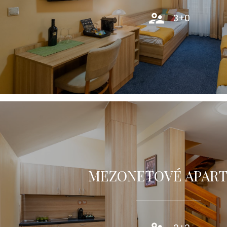
PROHLÉDNOUT
3+0
MEZONETOVÉ APAR
Mezonetové apartmá (70m2) nabízí hostům komfortní ubytová
koupelnou.
PROHLÉDNOUT