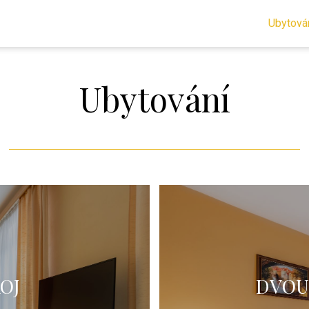
Ubytová
Ubytování
OJ
DVOU
telemi, vybavený klimatizací
Dvoulůžkový pokoj s manželsko