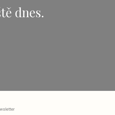
ště dnes.
wsletter