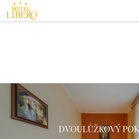
DVOULŮŽKOVÝ POK
Dvoulůžkový pokoj s manželskou postelí nebo oddělenými pos
a vlastní koupelnou.