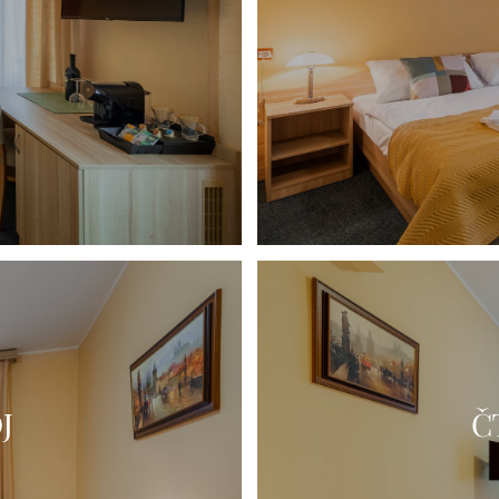
J
Č
zací a vlastní koupelnou.
Čtyřlůžkový pokoj s 