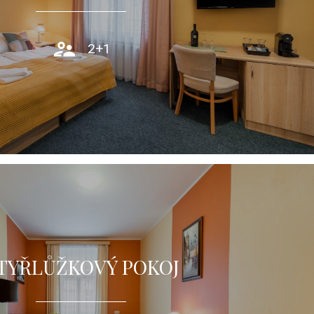
PROHLÉDNOUT
2+1
TYŘLŮŽKOVÝ POKOJ
oddělenými, vybavený klimatizací a vlastní koupelnou.